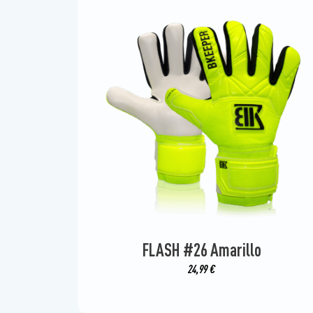
FLASH #26 Amarillo
24,99
€