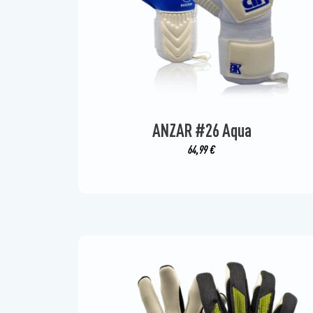
ANZAR #26 Aqua
64,99
€