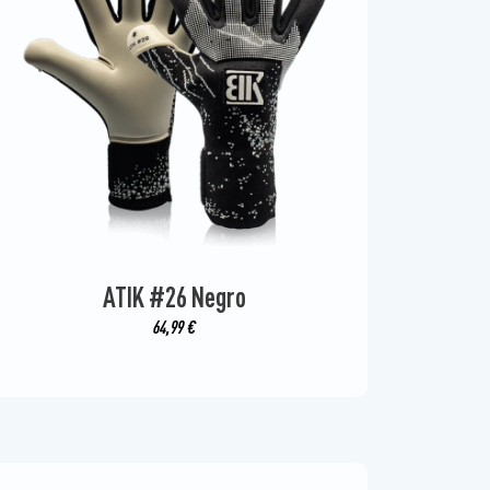
ATIK #26 Negro
64,99
€