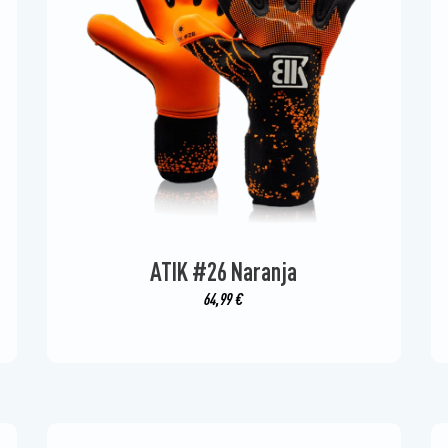
ATIK #26 Naranja
64,99
€