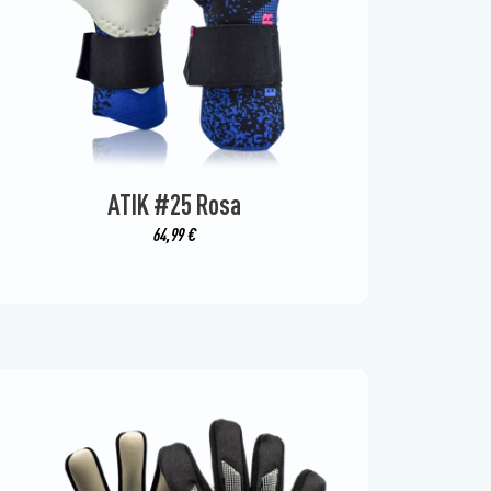
ATIK #25 Rosa
64,99
€