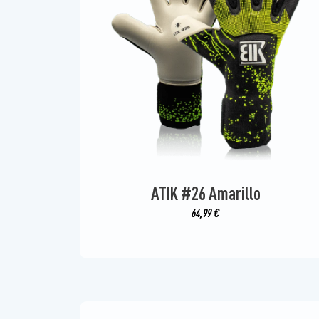
ATIK #26 Amarillo
64,99
€