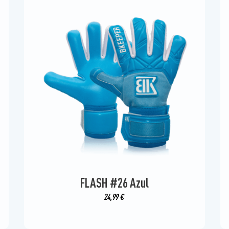
FLASH #26 Azul
24,99
€