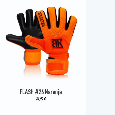
FLASH #26 Naranja
24,99
€