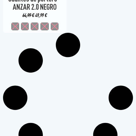
ANZAR 2.0 NEGRO
64,99
€
49,99
€
7
8
9
10
11